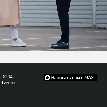
5-21-14
Написать нам в MAX
ntver.ru