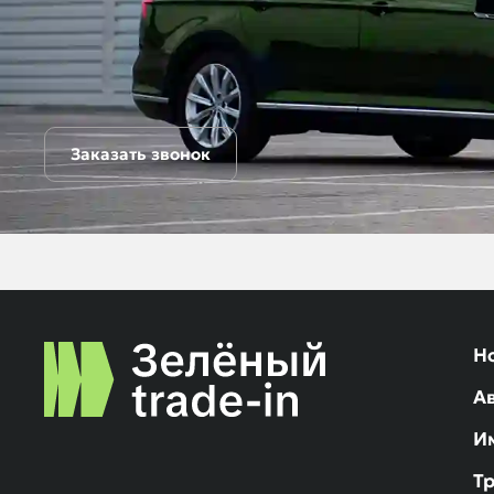
Заказать звонок
Н
А
И
Т