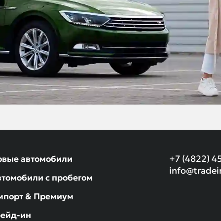
+7 (4822) 4
овые автомобили
info@tradei
втомобили с пробегом
мпорт & Премиум
рейд-ин