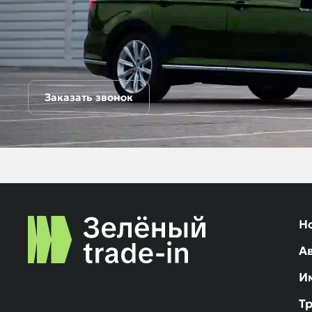
Заказать звонок
Н
А
И
Т