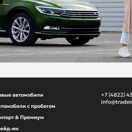
+7 (4822) 4
овые автомобили
info@tradei
втомобили с пробегом
мпорт & Премиум
рейд-ин