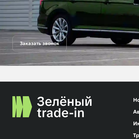
Заказать звонок
Н
А
И
Т