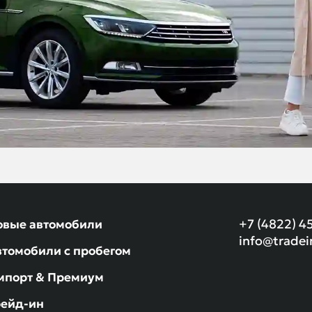
+7 (4822) 4
овые автомобили
info@tradei
втомобили с пробегом
мпорт & Премиум
рейд-ин