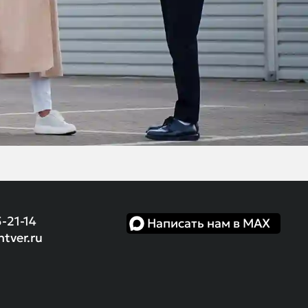
5-21-14
Написать нам в MAX
ntver.ru